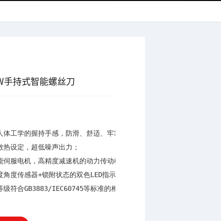
5W手持式智能螺丝刀
								· 专利外观
合人体工学的握持手感，防滑、舒适、牢靠；

散热设定，超低噪声出力；

性能伺服电机，高精度减速机的动力传动机构；

度角度传感器+锁附状态的双色LED指示；

· 安全等级符合GB3