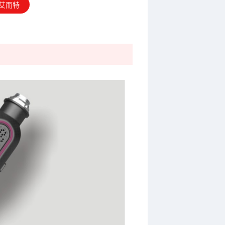
艾而特
ME90W机载式智能螺丝刀
ME40W机载