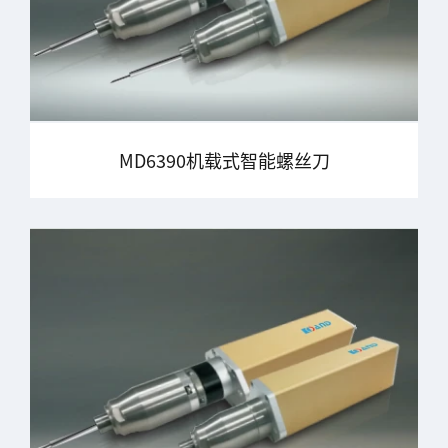
MD6390机载式智能螺丝刀